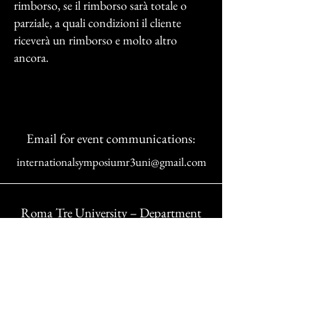
rimborso, se il rimborso sarà totale o
parziale, a quali condizioni il cliente
riceverà un rimborso e molto altro
ancora.
Email for event communications:
internationalsymposiumr3uni@gmail.com
Roma Tre University – Department
of Business Economics
Address:
Via Silvio D'Amico, 77, 00145 Roma
RM